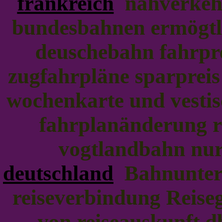
frankreich
nahverkehr
bundesbahnen ermögtli
deuschebahn fahrpr
zugfahrpläne sparprei
wochenkarte und vesti
fahrplanänderung 
vogtlandbahn nur
deutschland
Bahnunter
reiseverbindung Reis
von reiseauskunft 