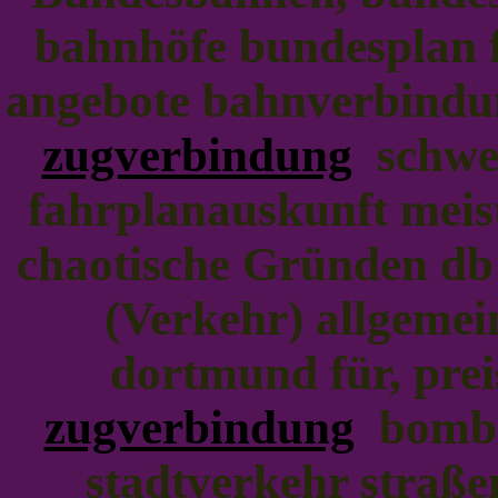
bahnhöfe bundesplan f
angebote bahnverbindun
zugverbindung
schwei
fahrplanauskunft meis
chaotische Gründen db
(Verkehr) allgemei
dortmund für, pre
zugverbindung
bombar
stadtverkehr straße