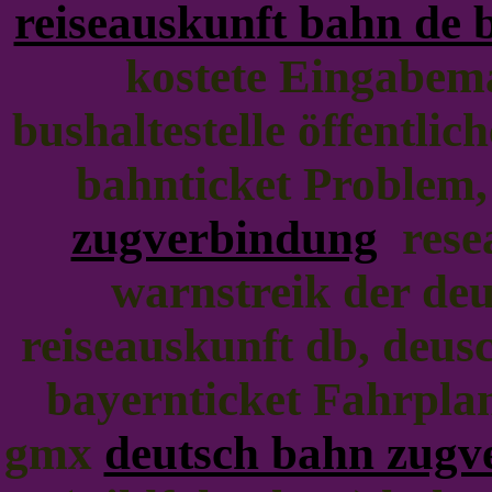
reiseauskunft bahn de 
kostete Eingabe
bushaltestelle öffentlic
bahnticket Problem, f
zugverbindung
resea
warnstreik der deu
reiseauskunft db, deu
bayernticket Fahrpla
gmx
deutsch bahn zugv