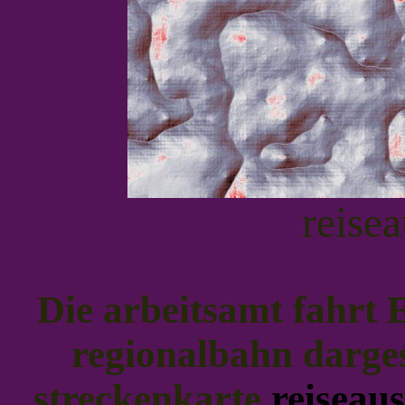
reise
Die arbeitsamt fahrt E
regionalbahn darges
streckenkarte
reiseau