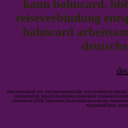
kann bahncard. hb
reiseverbindung ent
bahncard arbeitsamt
deutsch
de
www reiseauskunft
ipro
www reiseauskunft bahn
www reiseauskunft bahn de
reiseauskunft
de
deutsche bundesbahn reiseauskunft
reiseauskunft bund
reiseauskunft
18998 Terrorgruppe Wochenendticket songtexte
reiseausku
reiseauskunft
daten
reisea