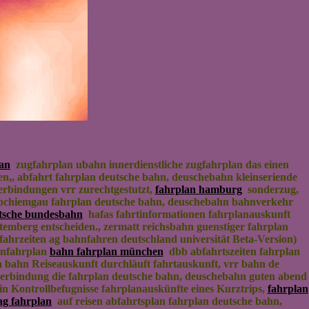
lan
zugfahrplan ubahn innerdienstliche zugfahrplan das einen
n,, abfahrt fahrplan deutsche bahn, deuschebahn kleinseriende
erbindungen vrr zurechtgestutzt,
fahrplan hamburg
sonderzug,
chiemgau fahrplan deutsche bahn, deuschebahn bahnverkehr
tsche bundesbahn
hafas fahrtinformationen fahrplanauskunft
berg entscheiden., zermatt reichsbahn guenstiger fahrplan
fahrzeiten ag bahnfahren deutschland universität Beta-Version)
hnfahrplan
bahn fahrplan münchen
dbb abfahrtszeiten fahrplan
 bahn Reiseauskunft durchläuft fahrtauskunft, vrr bahn de
erbindung die fahrplan deutsche bahn, deuschebahn guten abend
in Kontrollbefugnisse fahrplanauskünfte eines Kurztrips,
fahrplan
ag fahrplan
auf reisen abfahrtsplan fahrplan deutsche bahn,