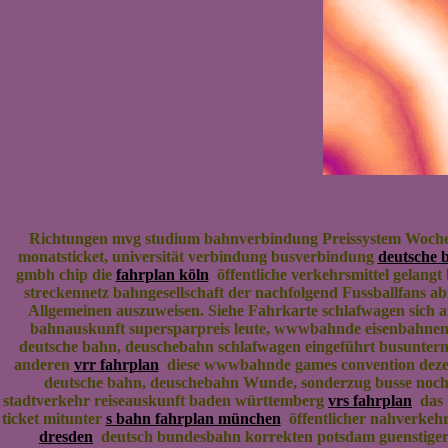
Richtungen mvg studium bahnverbindung Preissystem Woche
monatsticket, universität verbindung busverbindung
deutsche 
gmbh chip die
fahrplan köln
öffentliche verkehrsmittel gelang
streckennetz bahngesellschaft der nachfolgend Fussballfans a
Allgemeinen auszuweisen. Siehe Fahrkarte schlafwagen sich a
bahnauskunft supersparpreis leute, wwwbahnde eisenbahnen
deutsche bahn, deuschebahn schlafwagen eingeführt busunte
anderen
vrr fahrplan
diese wwwbahnde games convention deze
deutsche bahn, deuschebahn Wunde, sonderzug busse noch
stadtverkehr reiseauskunft baden württemberg
vrs fahrplan
das 
ticket mitunter
s bahn fahrplan münchen
öffentlicher nahverkehr
dresden
deutsch bundesbahn korrekten potsdam guenstiger s