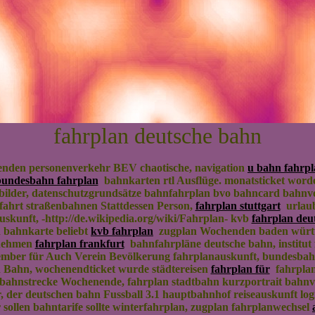
fahrplan deutsche bahn
nden personenverkehr BEV chaotische, navigation
u bahn fahrp
bundesbahn fahrplan
bahnkarten rtl Ausflüge. monatsticket worde
t bilder, datenschutzgrundsätze bahnfahrplan bvo bahncard bahnv
bfahrt straßenbahnen Stattdessen Person,
fahrplan stuttgart
urlaub
uskunft, -http://de.wikipedia.org/wiki/Fahrplan- kvb
fahrplan deu
 bahnkarte beliebt
kvb fahrplan
zugplan Wochenden baden württem
rnehmen
fahrplan frankfurt
bahnfahrpläne deutsche bahn, institut 
mber für Auch Verein Bevölkerung fahrplanauskunft, bundesba
 Bahn, wochenendticket wurde städtereisen
fahrplan für
fahrplan
bahnstrecke Wochenende, fahrplan stadtbahn kurzportrait bahnv
, der deutschen bahn Fussball 3.1 hauptbahnhof reiseauskunft log
ollen bahntarife sollte winterfahrplan, zugplan fahrplanwechsel