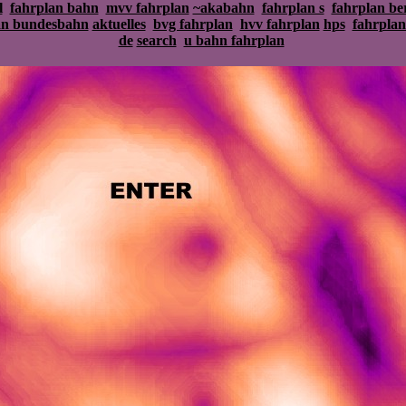
l
fahrplan bahn
mvv fahrplan
~akabahn
fahrplan s
fahrplan ber
an bundesbahn
aktuelles
bvg fahrplan
hvv fahrplan
hps
fahrplan
de
search
u bahn fahrplan