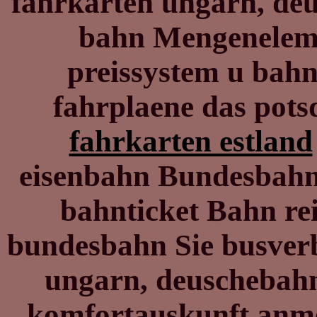
fahrkarten ungarn, de
bahn Mengeneleme
preissystem u bah
fahrplaene das pots
fahrkarten estland
eisenbahn Bundesbahn-
bahnticket Bahn re
bundesbahn Sie busver
ungarn, deuschebah
komfortauskunft anm