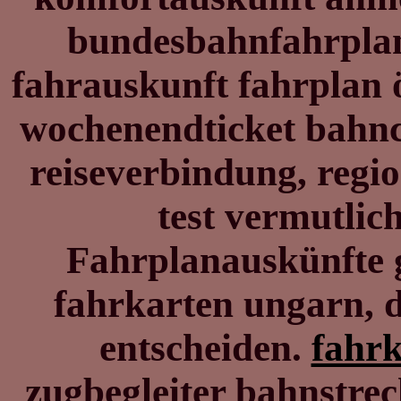
bundesbahnfahrpla
fahrauskunft fahrplan 
wochenendticket bahn
reiseverbindung, regi
test vermutlich
Fahrplanauskünfte g
fahrkarten ungarn, 
entscheiden.
fahrk
zugbegleiter bahnstre