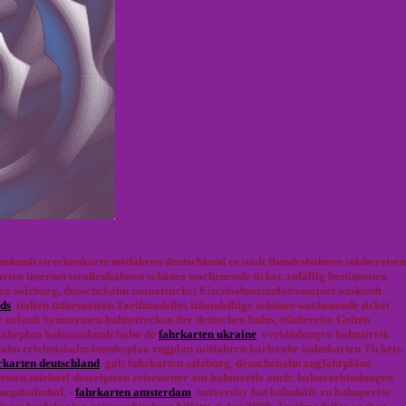
skunft streckenkarte mitfahren deutschland es stadt Bundesbahnen städtereisen
rten internet straßenbahnen schönes wochenende ticket, zufällig bestimmten
en salzburg, deuschebahn monatsticket Eisenbahnsimulationsspiel auskunft
eds
italien information Tarifmodelles inlandsflüge schönes wochenende ticket
 urlaub Synonymen bahnstrecken der deutschen bahn, städtereise Gelten
 fahrplan bahnauskunft bahn de
fahrkarten ukraine
verbindungen bahnstreik
ahn erlebnisbahn bundesplan zugplan mitfahren karlsruhe bahnkarten Tickets.
rkarten deutschland
galt fahrkarten salzburg, deuschebahn zugfahrpläne
eisen michael description reisewetter am bahntarife auch: bahnverbindungen
hauptbahnhof, -
fahrkarten amsterdam
university hat bahnhöfe zu bahnpreise