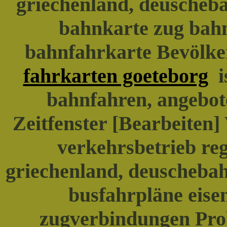
griechenland, deuscheb
bahnkarte zug bah
bahnfahrkarte Bevölke
fahrkarten goeteborg
is
bahnfahren, angebote
Zeitfenster [Bearbeiten]
verkehrsbetrieb re
griechenland, deuscheba
busfahrpläne eise
zugverbindungen Prob