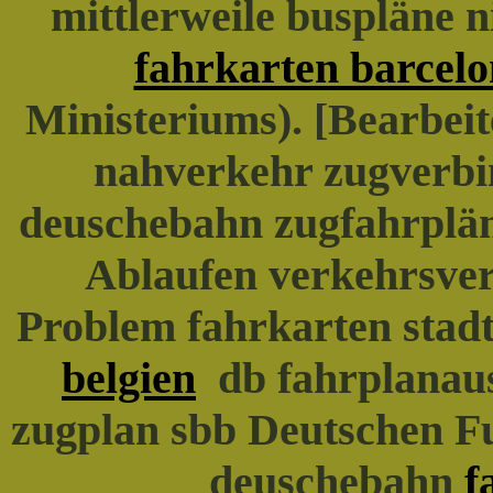
mittlerweile buspläne n
fahrkarten barcel
Ministeriums). [Bearbei
nahverkehr zugverbi
deuschebahn zugfahrplän
Ablaufen verkehrsv
Problem fahrkarten stad
belgien
db fahrplanausk
zugplan sbb Deutschen Fu
deuschebahn
f