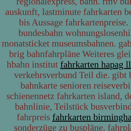
regionalexpress, bahn. rmv b
auskunft, lastminute fahrkarten 
bis Aussage fahrkartenpreise.
bundesbahn wohnungslosenhil
monatsticket museumsbahnen. gab
brig bahnfahrpläne Weiteres gle
hbahn institut
fahrkarten hapag l
verkehrsverbund Teil die. gibt
bahnkarte senioren reiseverb
schienennetz fahrkarten island, 
bahnlinie, Teilstück busverbin
fahrpreis
fahrkarten birmingh
sonderzüge zu buspläne. fahrp