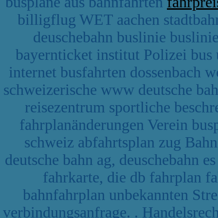
buspläne aus bahnfahrten
fahrpre
billigflug WET aachen stadtba
deuschebahn buslinie buslinie
bayernticket institut Polizei bus
internet busfahrten dossenbach w
schweizerische www deutsche ba
reisezentrum sportliche beschre
fahrplanänderungen Verein buspl
schweiz abfahrtsplan zug Bah
deutsche bahn ag, deuschebahn es
fahrkarte, die db fahrplan 
bahnfahrplan unbekannten Str
verbindungsanfrage. . Handelsrec