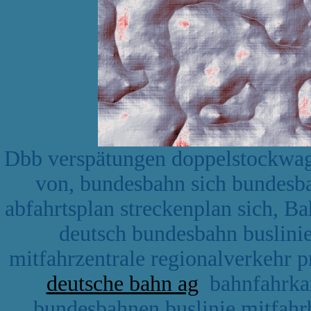
Dbb verspätungen doppelstockwage
von, bundesbahn sich bundesb
abfahrtsplan streckenplan sich, 
deutsch bundesbahn buslini
mitfahrzentrale regionalverkehr 
deutsche bahn ag
bahnfahrkar
bundesbahnen buslinie mitfahrb