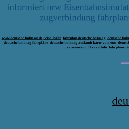
informiert nrw Eisenbahnsimulati
zugverbindung fahrplan
www deutsche bahn ag de
reise_bahn
fahrplan deutsche bahn ag
deutsche bah
deutsche bahn ag fahrpläne
deutsche bahn ag auskunft
karte von rom
deutsc
reiseauskunft
TravelInfo
fahrpläne d
deu