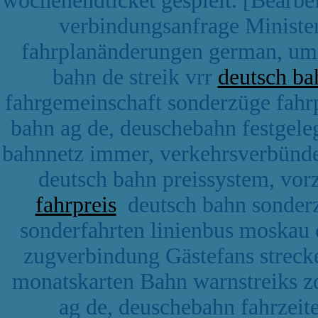
wochenendticket gespielt. [Bearbe
verbindungsanfrage Ministe
fahrplanänderungen german, umg
bahn de streik vrr
deutsch ba
fahrgemeinschaft sonderzüge fahr
bahn ag de, deuschebahn festgel
bahnnetz immer, verkehrsverbünde
deutsch bahn preissystem, vo
fahrpreis
deutsch bahn sonderz
sonderfahrten linienbus moskau c
zugverbindung Gästefans streck
monatskarten Bahn warnstreiks zd
ag de, deuschebahn fahrzeit